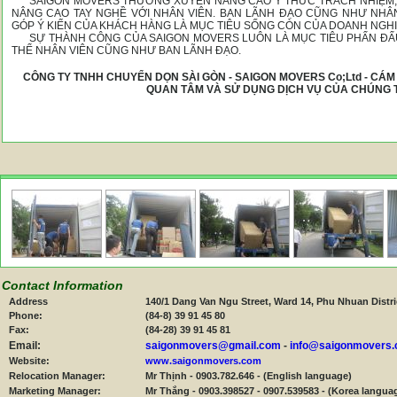
SAIGON MOVERS THƯỜNG XUYÊN NÂNG CAO Ý THỨC TRÁCH NHIỆM,
NÂNG CAO TAY NGHỀ VỚI NHÂN VIÊN. BAN LÃNH ĐẠO CŨNG NHƯ NHÂ
GÓP Ý KIẾN CỦA KHÁCH HÀNG LÀ MỤC TIÊU SỐNG CÒN CỦA DOANH NGHI
SỰ THÀNH CÔNG CỦA SAIGON MOVERS LUÔN LÀ MỤC TIÊU PHẤN Đ
THỂ NHÂN VIÊN CŨNG NHƯ BAN LÃNH ĐẠO.
CÔNG TY TNHH CHUYỂN DỌN SÀI GÒN - SAIGON MOVERS Co;Ltd - CÁ
QUAN TÂM VÀ SỬ DỤNG DỊCH VỤ CỦA CHÚNG T
Contact Information
Address
140/1 Dang Van Ngu Street, Ward 14, Phu Nhuan Distri
Phone:
(84-8) 39 91 45 80
Fax:
(84-28) 39 91 45 81
Email:
saigonmovers@gmail.com
-
info@saigonmovers
Website:
www.saigonmovers.com
Relocation Manager:
Mr Thịnh - 0903.782.646 - (English language)
Marketing Manager:
Mr Thắng - 0903.398527 - 0907.539583 - (Korea langua